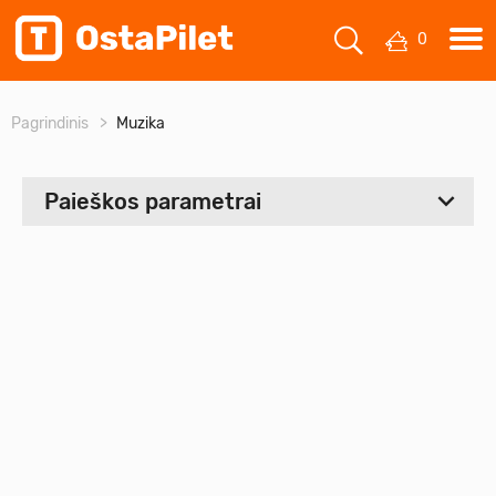
0
Pagrindinis
Muzika
Paieškos parametrai
Pasirinkite laikotarpį
Nuo:
Prieš:
Kainų diapazonas