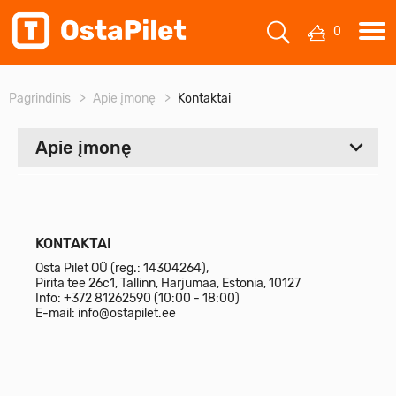
0
Pagrindinis
Apie įmonę
Kontaktai
Apie įmonę
Visi
Apie mus
KONTAKTAI
Osta Pilet OÜ (reg.: 14304264),
Kontaktai
Pirita tee 26c1, Tallinn, Harjumaa, Estonia, 10127
Info:
+372 81262590
(10:00 - 18:00)
E-mail:
info@ostapilet.ee