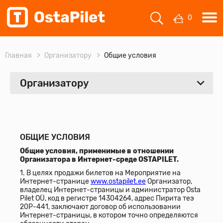
0
Главная
Организатору
Общие условия
Организатору
ВСЕ
OSTAPILET - CONTROL
ОБЩИЕ УСЛОВИЯ
Общие условия, применимые в отношении
Общие условия
Организатора в Интернет-среде OSTAPILET.
1. В целях продажи билетов на Мероприятие на
Интернет-странице
www.ostapilet.ee
Организатор,
владелец Интернет-страницы и администратор Osta
Pilet OÜ, код в регистре 14304264, адрес Пирита теэ
20P-441, заключают договор об использовании
Интернет-страницы, в котором точно определяются