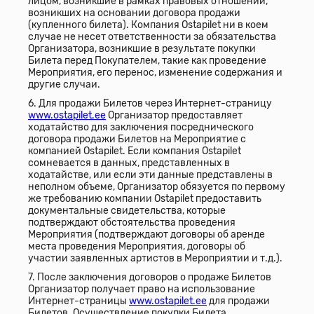
лицом, возникшие в рамках правовых отношений,
возникших на основании договора продажи
(купленного билета). Компания Ostapilet ни в коем
случае не несет ответственности за обязательства
Организатора, возникшие в результате покупки
Билета перед Покупателем, такие как проведение
Мероприятия, его перенос, изменение содержания и
другие случаи.
6. Для продажи Билетов через Интернет-страницу
www.ostapilet.ee
Организатор предоставляет
ходатайство для заключения посреднического
договора продажи Билетов на Мероприятие с
компанией Ostapilet. Если компания Ostapilet
сомневается в данных, представленных в
ходатайстве, или если эти данные представлены в
неполном объеме, Организатор обязуется по первому
же требованию компании Ostapilet предоставить
документальные свидетельства, которые
подтверждают обстоятельства проведения
Мероприятия (подтверждают договоры об аренде
места проведения Мероприятия, договоры об
участии заявленных артистов в Мероприятии и т.д.).
7. После заключения договоров о продаже Билетов
Организатор получает право на использование
Интернет-страницы
www.ostapilet.ee
для продажи
Билетов. Осуществление покупки Билета